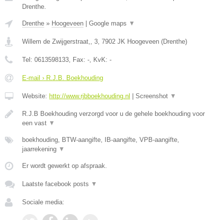
Drenthe.
Drenthe
»
Hoogeveen
|
Google maps
▼
Willem de Zwijgerstraat,, 3
,
7902 JK
Hoogeveen
(
Drenthe
)
Tel:
0613598133
, Fax:
-
, KvK:
-
E-mail › R.J.B. Boekhouding
Website:
http://www.rjbboekhouding.nl
|
Screenshot
▼
R.J.B Boekhouding verzorgd voor u de gehele boekhouding voor
een vast
▼
boekhouding, BTW-aangifte, IB-aangifte, VPB-aangifte,
jaarrekening
▼
Er wordt gewerkt op afspraak.
Laatste facebook posts
▼
Sociale media: