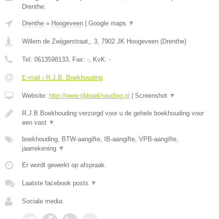
Drenthe.
Drenthe
»
Hoogeveen
|
Google maps
▼
Willem de Zwijgerstraat,, 3
,
7902 JK
Hoogeveen
(
Drenthe
)
Tel:
0613598133
, Fax:
-
, KvK:
-
E-mail › R.J.B. Boekhouding
Website:
http://www.rjbboekhouding.nl
|
Screenshot
▼
R.J.B Boekhouding verzorgd voor u de gehele boekhouding voor
een vast
▼
boekhouding, BTW-aangifte, IB-aangifte, VPB-aangifte,
jaarrekening
▼
Er wordt gewerkt op afspraak.
Laatste facebook posts
▼
Sociale media: