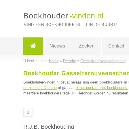
Boekhouder
-vinden.nl
VIND EEN BOEKHOUDER BIJ U IN DE BUURT!
Nieuws
Zoeken
Contact
U bent nu hier:
Home
»
Drenthe
»
Gasselternijveenschemond
Boekhouder Gasselternijveensch
Boekhouder-vinden.nl bevat helaas nog geen
boekhouders in 
boekhouder Drenthe
of ga naar
direct contact met boekhouders
meerdere boekhouders tegelijk. Hieronder worden nu resultaten 
1
R.J.B. Boekhouding