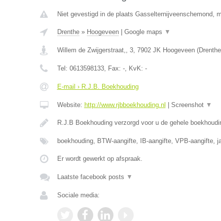
Niet gevestigd in de plaats Gasselternijveenschemond, ma
Drenthe
»
Hoogeveen
|
Google maps
▼
Willem de Zwijgerstraat,, 3
,
7902 JK
Hoogeveen
(
Drenthe
Tel:
0613598133
, Fax:
-
, KvK:
-
E-mail › R.J.B. Boekhouding
Website:
http://www.rjbboekhouding.nl
|
Screenshot
▼
R.J.B Boekhouding verzorgd voor u de gehele boekhoudi
boekhouding, BTW-aangifte, IB-aangifte, VPB-aangifte, j
Er wordt gewerkt op afspraak.
Laatste facebook posts
▼
Sociale media: