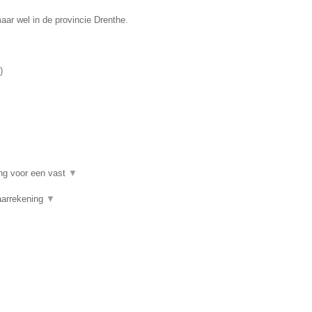
ar wel in de provincie Drenthe.
)
ng voor een vast
▼
aarrekening
▼