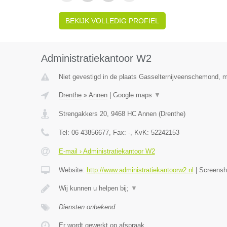
BEKIJK VOLLEDIG PROFIEL
Administratiekantoor W2
Niet gevestigd in de plaats Gasselternijveenschemond, ma
Drenthe
»
Annen
|
Google maps
▼
Strengakkers 20
,
9468 HC
Annen
(
Drenthe
)
Tel:
06 43856677
, Fax:
-
, KvK:
52242153
E-mail › Administratiekantoor W2
Website:
http://www.administratiekantoorw2.nl
|
Screens
Wij kunnen u helpen bij;
▼
Diensten onbekend
Er wordt gewerkt op afspraak.