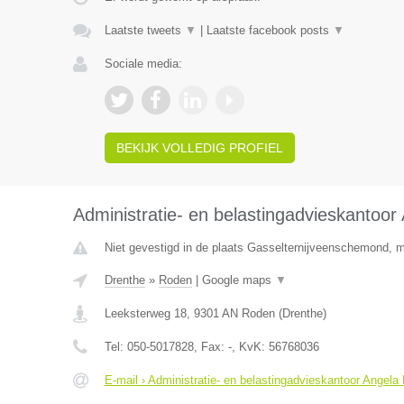
Laatste tweets
▼
|
Laatste facebook posts
▼
Sociale media:
BEKIJK VOLLEDIG PROFIEL
Administratie- en belastingadvieskantoor
Niet gevestigd in de plaats Gasselternijveenschemond, ma
Drenthe
»
Roden
|
Google maps
▼
Leeksterweg 18
,
9301 AN
Roden
(
Drenthe
)
Tel:
050-5017828
, Fax:
-
, KvK:
56768036
E-mail › Administratie- en belastingadvieskantoor Angela 