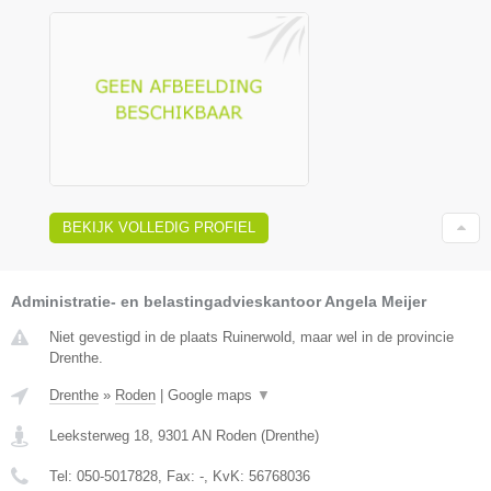
BEKIJK VOLLEDIG PROFIEL
Administratie- en belastingadvieskantoor Angela Meijer
Niet gevestigd in de plaats Ruinerwold, maar wel in de provincie
Drenthe.
Drenthe
»
Roden
|
Google maps
▼
Leeksterweg 18
,
9301 AN
Roden
(
Drenthe
)
Tel:
050-5017828
, Fax:
-
, KvK:
56768036