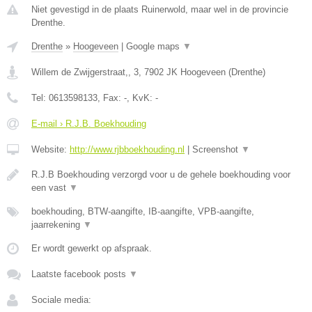
Niet gevestigd in de plaats Ruinerwold, maar wel in de provincie
Drenthe.
Drenthe
»
Hoogeveen
|
Google maps
▼
Willem de Zwijgerstraat,, 3
,
7902 JK
Hoogeveen
(
Drenthe
)
Tel:
0613598133
, Fax:
-
, KvK:
-
E-mail › R.J.B. Boekhouding
Website:
http://www.rjbboekhouding.nl
|
Screenshot
▼
R.J.B Boekhouding verzorgd voor u de gehele boekhouding voor
een vast
▼
boekhouding, BTW-aangifte, IB-aangifte, VPB-aangifte,
jaarrekening
▼
Er wordt gewerkt op afspraak.
Laatste facebook posts
▼
Sociale media: