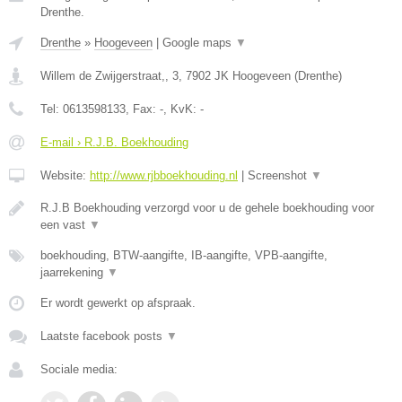
Drenthe.
Drenthe
»
Hoogeveen
|
Google maps
▼
Willem de Zwijgerstraat,, 3
,
7902 JK
Hoogeveen
(
Drenthe
)
Tel:
0613598133
, Fax:
-
, KvK:
-
E-mail › R.J.B. Boekhouding
Website:
http://www.rjbboekhouding.nl
|
Screenshot
▼
R.J.B Boekhouding verzorgd voor u de gehele boekhouding voor
een vast
▼
boekhouding, BTW-aangifte, IB-aangifte, VPB-aangifte,
jaarrekening
▼
Er wordt gewerkt op afspraak.
Laatste facebook posts
▼
Sociale media: