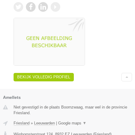
BEKIJK VOLLEDIG PROFIEL
Amellets
Niet gevestigd in de plaats Boornzwaag, maar wel in de provincie
Friesland.
Friesland
»
Leeuwarden
|
Google maps
▼
Wijnhornsterstraat 124
,
8932 EZ
Leeuwarden
(
Friesland
)