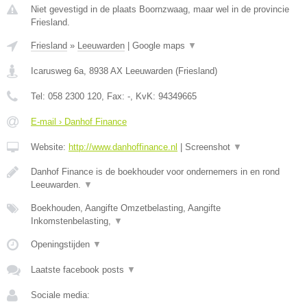
Niet gevestigd in de plaats Boornzwaag, maar wel in de provincie
Friesland.
Friesland
»
Leeuwarden
|
Google maps
▼
Icarusweg 6a
,
8938 AX
Leeuwarden
(
Friesland
)
Tel:
058 2300 120
, Fax:
-
, KvK:
94349665
E-mail › Danhof Finance
Website:
http://www.danhoffinance.nl
|
Screenshot
▼
Danhof Finance is de boekhouder voor ondernemers in en rond
Leeuwarden.
▼
Boekhouden, Aangifte Omzetbelasting, Aangifte
Inkomstenbelasting,
▼
Openingstijden
▼
Laatste facebook posts
▼
Sociale media: