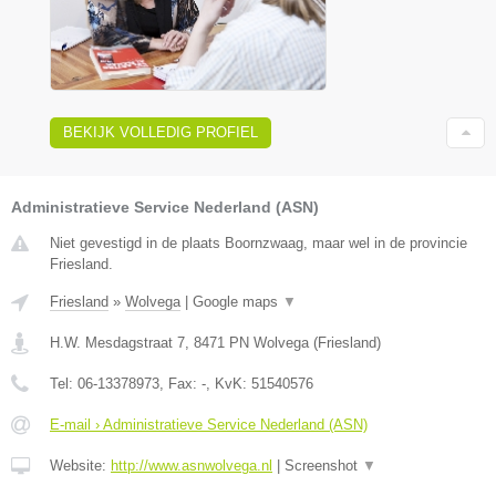
BEKIJK VOLLEDIG PROFIEL
Administratieve Service Nederland (ASN)
Niet gevestigd in de plaats Boornzwaag, maar wel in de provincie
Friesland.
Friesland
»
Wolvega
|
Google maps
▼
H.W. Mesdagstraat 7
,
8471 PN
Wolvega
(
Friesland
)
Tel:
06-13378973
, Fax:
-
, KvK:
51540576
E-mail › Administratieve Service Nederland (ASN)
Website:
http://www.asnwolvega.nl
|
Screenshot
▼