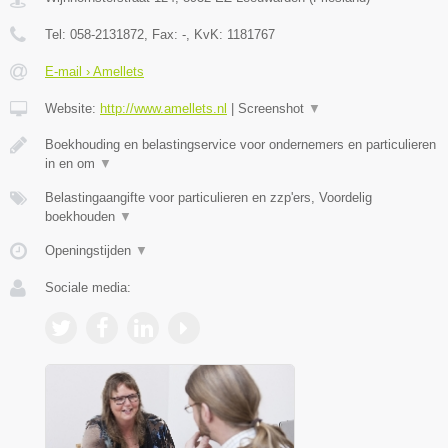
Tel:
058-2131872
, Fax:
-
, KvK:
1181767
E-mail › Amellets
Website:
http://www.amellets.nl
|
Screenshot
▼
Boekhouding en belastingservice voor ondernemers en particulieren
in en om
▼
Belastingaangifte voor particulieren en zzp'ers, Voordelig
boekhouden
▼
Openingstijden
▼
Sociale media: