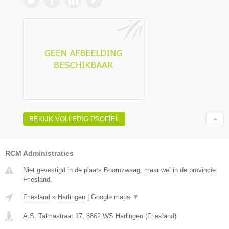
BEKIJK VOLLEDIG PROFIEL
RCM Administraties
Niet gevestigd in de plaats Boornzwaag, maar wel in de provincie
Friesland.
Friesland
»
Harlingen
|
Google maps
▼
A.S. Talmastraat 17
,
8862 WS
Harlingen
(
Friesland
)