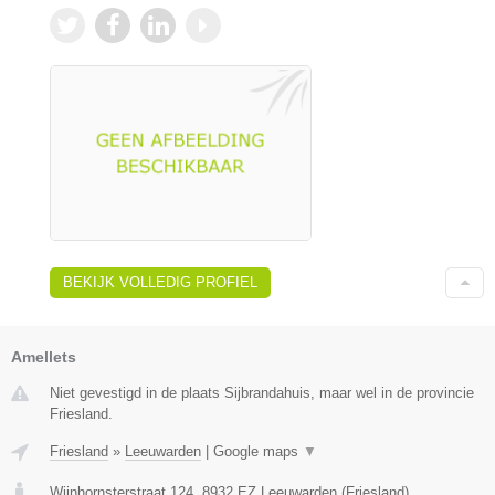
BEKIJK VOLLEDIG PROFIEL
Amellets
Niet gevestigd in de plaats Sijbrandahuis, maar wel in de provincie
Friesland.
Friesland
»
Leeuwarden
|
Google maps
▼
Wijnhornsterstraat 124
,
8932 EZ
Leeuwarden
(
Friesland
)