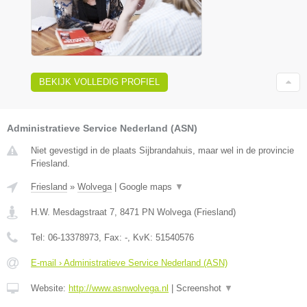
BEKIJK VOLLEDIG PROFIEL
Administratieve Service Nederland (ASN)
Niet gevestigd in de plaats Sijbrandahuis, maar wel in de provincie
Friesland.
Friesland
»
Wolvega
|
Google maps
▼
H.W. Mesdagstraat 7
,
8471 PN
Wolvega
(
Friesland
)
Tel:
06-13378973
, Fax:
-
, KvK:
51540576
E-mail › Administratieve Service Nederland (ASN)
Website:
http://www.asnwolvega.nl
|
Screenshot
▼