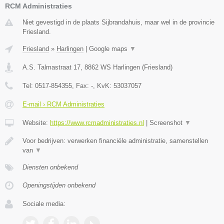
RCM Administraties
Niet gevestigd in de plaats Sijbrandahuis, maar wel in de provincie
Friesland.
Friesland
»
Harlingen
|
Google maps
▼
A.S. Talmastraat 17
,
8862 WS
Harlingen
(
Friesland
)
Tel:
0517-854355
, Fax:
-
, KvK:
53037057
E-mail › RCM Administraties
Website:
https://www.rcmadministraties.nl
|
Screenshot
▼
Voor bedrijven: verwerken financiële administratie, samenstellen
van
▼
Diensten onbekend
Openingstijden onbekend
Sociale media: