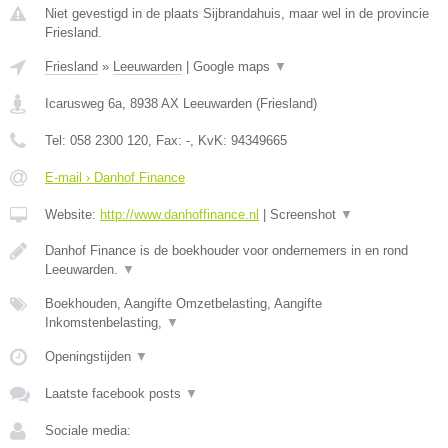
Niet gevestigd in de plaats Sijbrandahuis, maar wel in de provincie
Friesland.
Friesland
»
Leeuwarden
|
Google maps
▼
Icarusweg 6a
,
8938 AX
Leeuwarden
(
Friesland
)
Tel:
058 2300 120
, Fax:
-
, KvK:
94349665
E-mail › Danhof Finance
Website:
http://www.danhoffinance.nl
|
Screenshot
▼
Danhof Finance is de boekhouder voor ondernemers in en rond
Leeuwarden.
▼
Boekhouden, Aangifte Omzetbelasting, Aangifte
Inkomstenbelasting,
▼
Openingstijden
▼
Laatste facebook posts
▼
Sociale media: