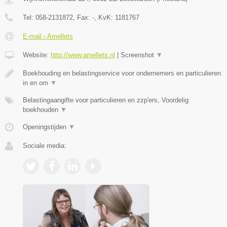
Tel:
058-2131872
, Fax:
-
, KvK:
1181767
E-mail › Amellets
Website:
http://www.amellets.nl
|
Screenshot
▼
Boekhouding en belastingservice voor ondernemers en particulieren
in en om
▼
Belastingaangifte voor particulieren en zzp'ers, Voordelig
boekhouden
▼
Openingstijden
▼
Sociale media: