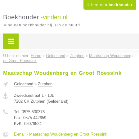
Ik ben een
boekhouder
Boekhouder
-vinden.nl
Vind een boekhouder bij u in de buurt!
U bent nu hier:
Home
»
Gelderland
»
Zutphen
»
Maatschap Woudenberg
en Groot Roessink
Maatschap Woudenberg en Groot Roessink
Gelderland
»
Zutphen
Zweedsestraat 1 - 10B
7202 CK
Zutphen
(
Gelderland
)
Tel:
0575-530373
Fax:
0575-442659
KvK:
08079524
E-mail › Maatschap Woudenberg en Groot Roessink