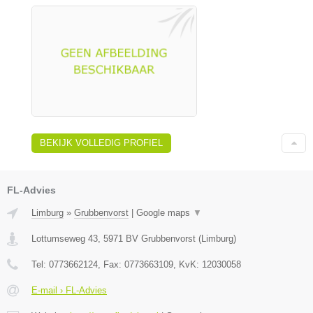
BEKIJK VOLLEDIG PROFIEL
FL-Advies
Limburg
»
Grubbenvorst
|
Google maps
▼
Lottumseweg 43
,
5971 BV
Grubbenvorst
(
Limburg
)
Tel:
0773662124
, Fax:
0773663109
, KvK:
12030058
E-mail › FL-Advies