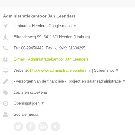
Administratiekantoor Jan Leenders
Limburg
»
Heerlen
|
Google maps
▼
Eikenderweg 99
,
6411 VJ
Heerlen
(
Limburg
)
Tel:
06-29450442
, Fax:
-
, KvK:
51634295
E-mail › Administratiekantoor Jan Leenders
Website:
http://www.administratieleenders.nl
|
Screenshot
▼
- verzorgen van de financiële -, project en salarisadministratie
▼
Diensten onbekend
Openingstijden
▼
Sociale media: