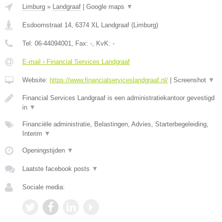
Limburg
»
Landgraaf
|
Google maps
▼
Esdoornstraat 14
,
6374 XL
Landgraaf
(
Limburg
)
Tel:
06-44094001
, Fax:
-
, KvK:
-
E-mail › Financial Services Landgraaf
Website:
https://www.financialserviceslandgraaf.nl/
|
Screenshot
▼
Financial Services Landgraaf is een administratiekantoor gevestigd
in
▼
Financiële administratie, Belastingen, Advies, Starterbegeleiding,
Interim
▼
Openingstijden
▼
Laatste facebook posts
▼
Sociale media: