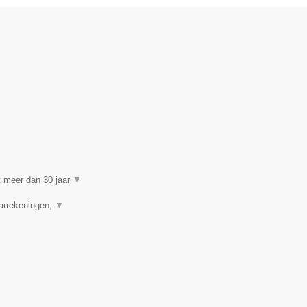
t meer dan 30 jaar
▼
aarrekeningen,
▼