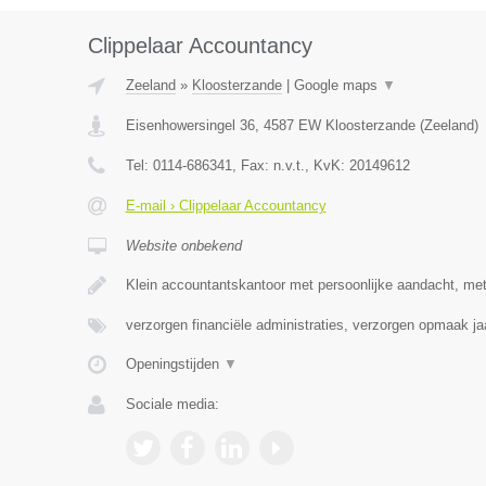
Clippelaar Accountancy
Zeeland
»
Kloosterzande
|
Google maps
▼
Eisenhowersingel 36
,
4587 EW
Kloosterzande
(
Zeeland
)
Tel:
0114-686341
, Fax:
n.v.t.
, KvK:
20149612
E-mail › Clippelaar Accountancy
Website onbekend
Klein accountantskantoor met persoonlijke aandacht, me
verzorgen financiële administraties, verzorgen opmaak j
Openingstijden
▼
Sociale media: