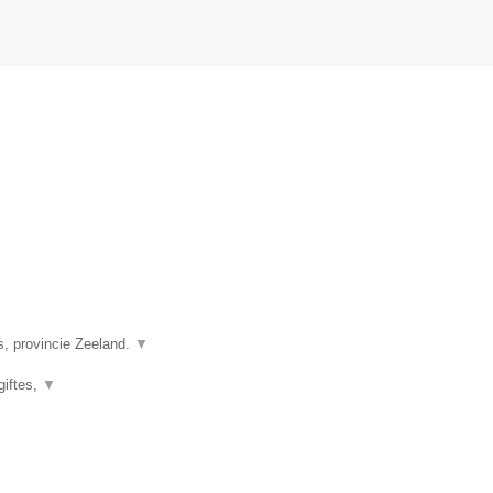
s, provincie Zeeland.
▼
giftes,
▼