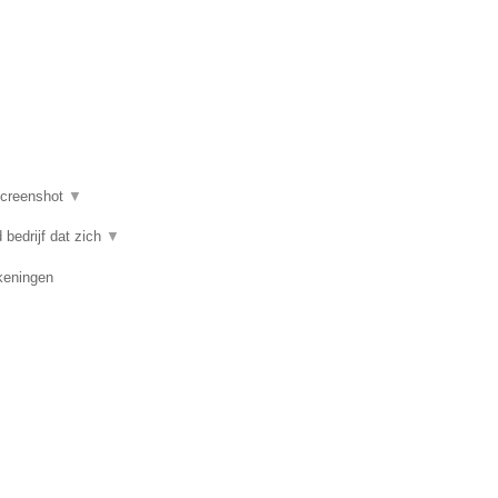
creenshot
▼
 bedrijf dat zich
▼
ekeningen