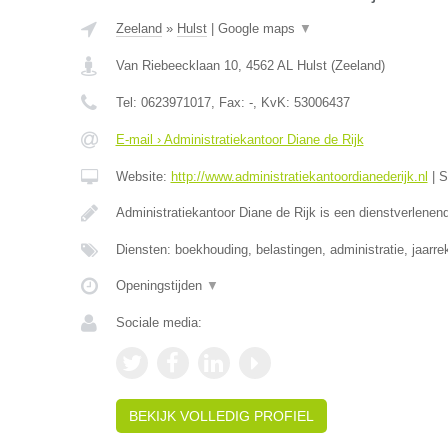
Zeeland
»
Hulst
|
Google maps
▼
Van Riebeecklaan 10
,
4562 AL
Hulst
(
Zeeland
)
Tel:
0623971017
, Fax:
-
, KvK:
53006437
E-mail › Administratiekantoor Diane de Rijk
Website:
http://www.administratiekantoordianederijk.nl
|
S
Administratiekantoor Diane de Rijk is een dienstverlenend
Diensten: boekhouding, belastingen, administratie, jaarr
Openingstijden
▼
Sociale media:
BEKIJK VOLLEDIG PROFIEL