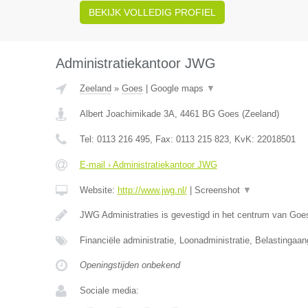
BEKIJK VOLLEDIG PROFIEL
Administratiekantoor JWG
Zeeland
»
Goes
|
Google maps
▼
Albert Joachimikade 3A
,
4461 BG
Goes
(
Zeeland
)
Tel:
0113 216 495
, Fax:
0113 215 823
, KvK:
22018501
E-mail › Administratiekantoor JWG
Website:
http://www.jwg.nl/
|
Screenshot
▼
JWG Administraties is gevestigd in het centrum van Goe
Financiële administratie, Loonadministratie, Belastingaan
Openingstijden onbekend
Sociale media: