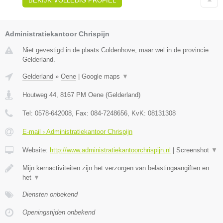
BEKIJK VOLLEDIG PROFIEL
Administratiekantoor Chrispijn
Niet gevestigd in de plaats Coldenhove, maar wel in de provincie
Gelderland.
Gelderland
»
Oene
|
Google maps
▼
Houtweg 44
,
8167 PM
Oene
(
Gelderland
)
Tel:
0578-642008
, Fax:
084-7248656
, KvK:
08131308
E-mail › Administratiekantoor Chrispijn
Website:
http://www.administratiekantoorchrispijn.nl
|
Screenshot
▼
Mijn kernactiviteiten zijn het verzorgen van belastingaangiften en
het
▼
Diensten onbekend
Openingstijden onbekend