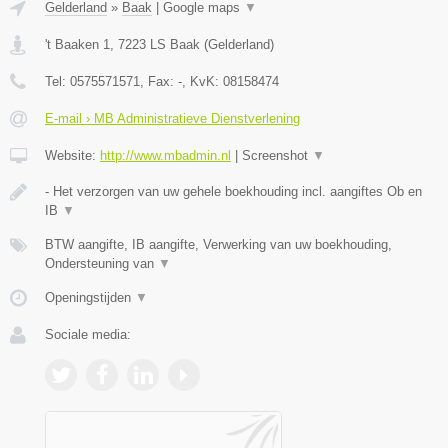
Gelderland
»
Baak
|
Google maps
▼
't Baaken 1
,
7223 LS
Baak
(
Gelderland
)
Tel:
0575571571
, Fax:
-
, KvK:
08158474
E-mail › MB Administratieve Dienstverlening
Website:
http://www.mbadmin.nl
|
Screenshot
▼
- Het verzorgen van uw gehele boekhouding incl. aangiftes Ob en
IB
▼
BTW aangifte, IB aangifte, Verwerking van uw boekhouding,
Ondersteuning van
▼
Openingstijden
▼
Sociale media: