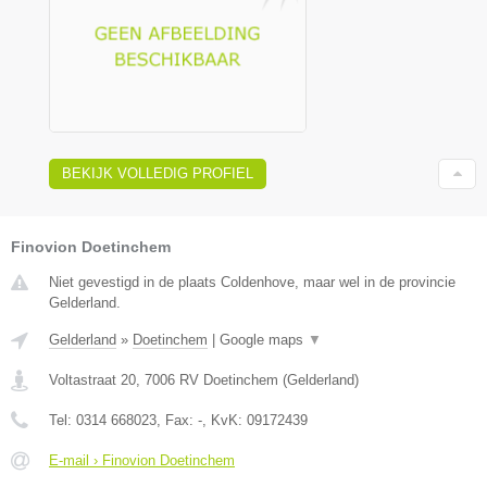
BEKIJK VOLLEDIG PROFIEL
Finovion Doetinchem
Niet gevestigd in de plaats Coldenhove, maar wel in de provincie
Gelderland.
Gelderland
»
Doetinchem
|
Google maps
▼
Voltastraat 20
,
7006 RV
Doetinchem
(
Gelderland
)
Tel:
0314 668023
, Fax:
-
, KvK:
09172439
E-mail › Finovion Doetinchem