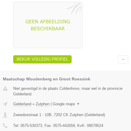
BEKIJK VOLLEDIG PROFIEL
Maatschap Woudenberg en Groot Roessink
Niet gevestigd in de plaats Coldenhove, maar wel in de provincie
Gelderland.
Gelderland
»
Zutphen
|
Google maps
▼
Zweedsestraat 1 - 10B
,
7202 CK
Zutphen
(
Gelderland
)
Tel:
0575-530373
, Fax:
0575-442659
, KvK:
08079524