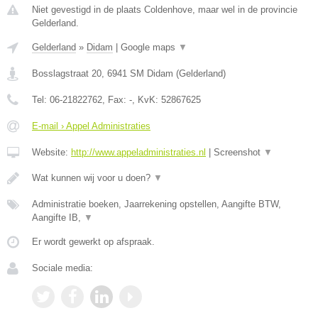
Niet gevestigd in de plaats Coldenhove, maar wel in de provincie
Gelderland.
Gelderland
»
Didam
|
Google maps
▼
Bosslagstraat 20
,
6941 SM
Didam
(
Gelderland
)
Tel:
06-21822762
, Fax:
-
, KvK:
52867625
E-mail › Appel Administraties
Website:
http://www.appeladministraties.nl
|
Screenshot
▼
Wat kunnen wij voor u doen?
▼
Administratie boeken, Jaarrekening opstellen, Aangifte BTW,
Aangifte IB,
▼
Er wordt gewerkt op afspraak.
Sociale media: