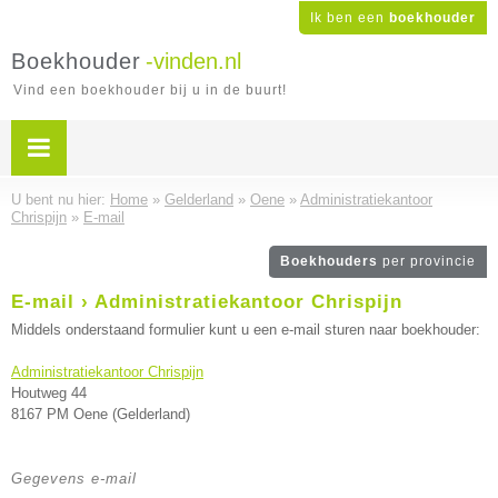
Ik ben een
boekhouder
Boekhouder
-vinden.nl
Vind een boekhouder bij u in de buurt!
U bent nu hier:
Home
»
Gelderland
»
Oene
»
Administratiekantoor
Chrispijn
»
E-mail
Boekhouders
per provincie
E-mail › Administratiekantoor Chrispijn
Middels onderstaand formulier kunt u een e-mail sturen naar boekhouder:
Administratiekantoor Chrispijn
Houtweg 44
8167 PM Oene (Gelderland)
Gegevens e-mail