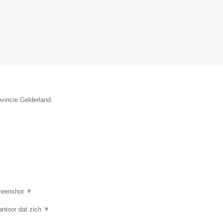
ovincie Gelderland.
reenshot
▼
antoor dat zich
▼