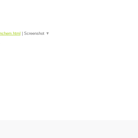
tinchem.html
|
Screenshot
▼
▼