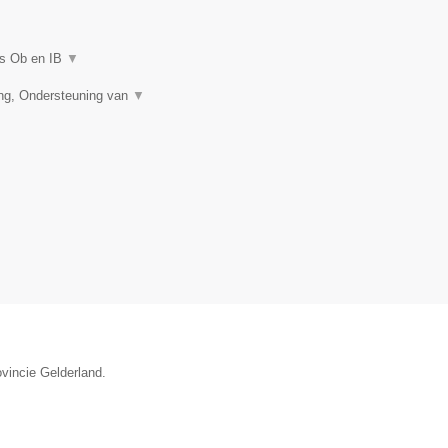
es Ob en IB
▼
ing, Ondersteuning van
▼
ovincie Gelderland.