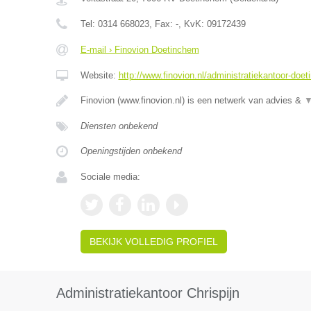
Tel:
0314 668023
, Fax:
-
, KvK:
09172439
E-mail › Finovion Doetinchem
Website:
http://www.finovion.nl/administratiekantoor-doe
Finovion (www.finovion.nl) is een netwerk van advies &
Diensten onbekend
Openingstijden onbekend
Sociale media:
BEKIJK VOLLEDIG PROFIEL
Administratiekantoor Chrispijn