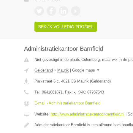
BEKIJK VOLLEDIG PROFIEL
Administratiekantoor Barnfield
Niet gevestigd in de plaats Culemborg, maar wel in de pr
Gelderland
»
Maurik
|
Google maps
▼
Parkstraat 6 c
,
4021 CB
Maurik
(
Gelderland
)
Tel:
0641681871
, Fax:
-
, KvK:
67937543
E-mail › Administratiekantoor Barnfield
Website:
http://www.administratiekantoor-barnfield.nl
|
Sc
Administratiekantoor Barnfield is een allround boekhoudk