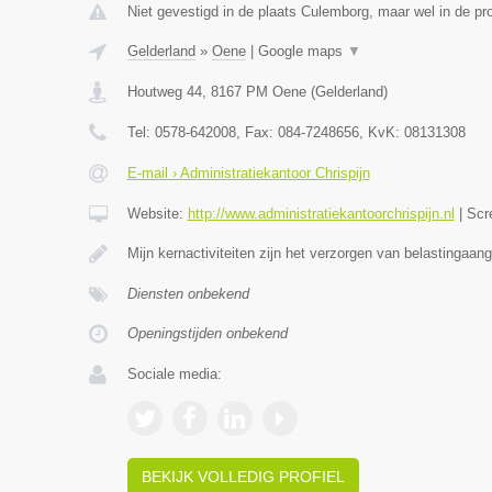
Niet gevestigd in de plaats Culemborg, maar wel in de pr
Gelderland
»
Oene
|
Google maps
▼
Houtweg 44
,
8167 PM
Oene
(
Gelderland
)
Tel:
0578-642008
, Fax:
084-7248656
, KvK:
08131308
E-mail › Administratiekantoor Chrispijn
Website:
http://www.administratiekantoorchrispijn.nl
|
Scr
Mijn kernactiviteiten zijn het verzorgen van belastingaang
Diensten onbekend
Openingstijden onbekend
Sociale media:
BEKIJK VOLLEDIG PROFIEL