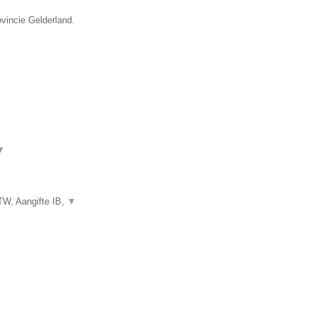
ovincie Gelderland.
▼
TW, Aangifte IB,
▼