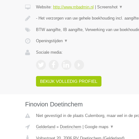
Website:
http://www.mbadmin.nl
|
Screenshot
▼
- Het verzorgen van uw gehele boekhouding incl. aangift
BTW aangifte, IB aangifte, Verwerking van uw boekhoud
Openingstijden
▼
Sociale media:
BEKIJK VOLLEDIG PROFIEL
Finovion Doetinchem
Niet gevestigd in de plaats Culemborg, maar wel in de pr
Gelderland
»
Doetinchem
|
Google maps
▼
Voltastraat 20
,
7006 RV
Doetinchem
(
Gelderland
)