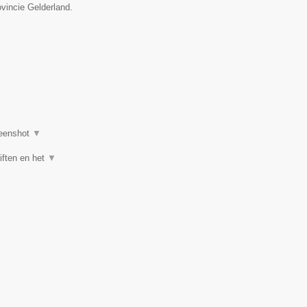
ovincie Gelderland.
eenshot
▼
iften en het
▼