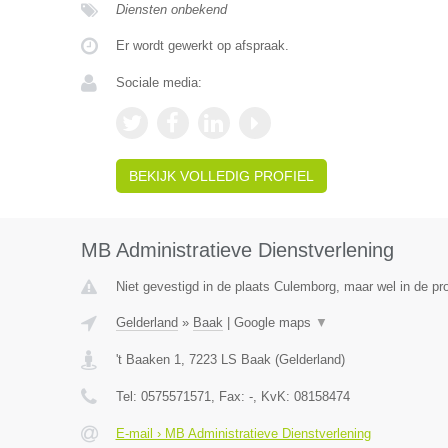
Diensten onbekend
Er wordt gewerkt op afspraak.
Sociale media:
BEKIJK VOLLEDIG PROFIEL
MB Administratieve Dienstverlening
Niet gevestigd in de plaats Culemborg, maar wel in de pr
Gelderland
»
Baak
|
Google maps
▼
't Baaken 1
,
7223 LS
Baak
(
Gelderland
)
Tel:
0575571571
, Fax:
-
, KvK:
08158474
E-mail › MB Administratieve Dienstverlening