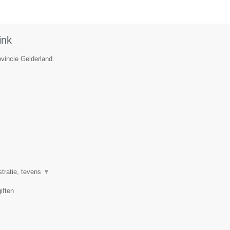
ink
ovincie Gelderland.
stratie, tevens
▼
iften