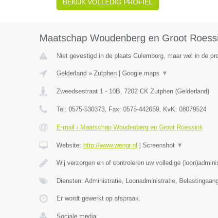
BEKIJK VOLLEDIG PROFIEL
Maatschap Woudenberg en Groot Roess
Niet gevestigd in de plaats Culemborg, maar wel in de pr
Gelderland
»
Zutphen
|
Google maps
▼
Zweedsestraat 1 - 10B
,
7202 CK
Zutphen
(
Gelderland
)
Tel:
0575-530373
, Fax:
0575-442659
, KvK:
08079524
E-mail › Maatschap Woudenberg en Groot Roessink
Website:
http://www.wengr.nl
|
Screenshot
▼
Wij verzorgen en of controleren uw volledige (loon)admini
Diensten: Administratie, Loonadministratie, Belastingaang
Er wordt gewerkt op afspraak.
Sociale media: