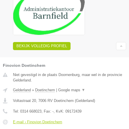
BEKIJK VOLLEDIG PROFIEL
Finovion Doetinchem
Niet gevestigd in de plaats Doornenburg, maar wel in de provincie
Gelderland.
Gelderland
»
Doetinchem
|
Google maps
▼
Voltastraat 20
,
7006 RV
Doetinchem
(
Gelderland
)
Tel:
0314 668023
, Fax:
-
, KvK:
09172439
E-mail › Finovion Doetinchem