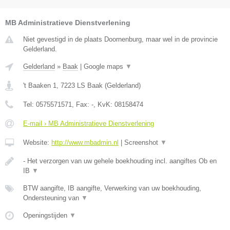
MB Administratieve Dienstverlening
Niet gevestigd in de plaats Doornenburg, maar wel in de provincie
Gelderland.
Gelderland
»
Baak
|
Google maps
▼
't Baaken 1
,
7223 LS
Baak
(
Gelderland
)
Tel:
0575571571
, Fax:
-
, KvK:
08158474
E-mail › MB Administratieve Dienstverlening
Website:
http://www.mbadmin.nl
|
Screenshot
▼
- Het verzorgen van uw gehele boekhouding incl. aangiftes Ob en
IB
▼
BTW aangifte, IB aangifte, Verwerking van uw boekhouding,
Ondersteuning van
▼
Openingstijden
▼