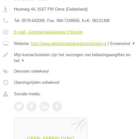
Houtweg 44
,
8167 PM
Oene
(
Gelderland
)
Tel:
0578-642008
, Fax:
084-7248656
, KvK:
08131308
E-mail › Administratiekantoor Chrispijn
Website:
http://www.administratiekantoorchrispijn.nl
|
Screenshot
▼
Mijn kernactiviteiten zijn het verzorgen van belastingaangiften en
het
▼
Diensten onbekend
Openingstijden onbekend
Sociale media: