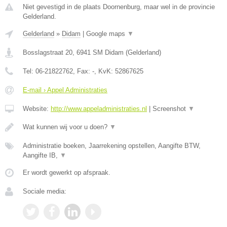
Niet gevestigd in de plaats Doornenburg, maar wel in de provincie
Gelderland.
Gelderland
»
Didam
|
Google maps
▼
Bosslagstraat 20
,
6941 SM
Didam
(
Gelderland
)
Tel:
06-21822762
, Fax:
-
, KvK:
52867625
E-mail › Appel Administraties
Website:
http://www.appeladministraties.nl
|
Screenshot
▼
Wat kunnen wij voor u doen?
▼
Administratie boeken, Jaarrekening opstellen, Aangifte BTW,
Aangifte IB,
▼
Er wordt gewerkt op afspraak.
Sociale media: