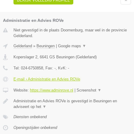
BEKIJK VOLLEDIG PROFIEL
Administratie en Advies ROVe
Niet gevestigd in de plaats Doornenburg, maar wel in de provincie
Gelderland.
Gelderland
»
Beuningen
|
Google maps
▼
Koperslager 2
,
6641 GS
Beuningen
(
Gelderland
)
Tel:
024-6750858
, Fax:
-
, KvK:
-
E-mail › Administratie en Advies ROVe
Website:
https://www.adminrove.nl
|
Screenshot
▼
Administratie en Advies ROVe is gevestigd in Beuningen en
adviseert op het
▼
Diensten onbekend
Openingstijden onbekend