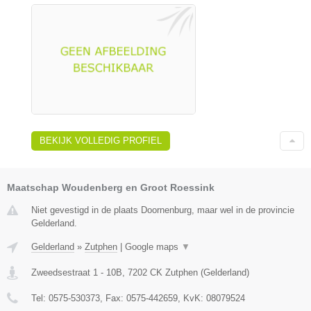
BEKIJK VOLLEDIG PROFIEL
Maatschap Woudenberg en Groot Roessink
Niet gevestigd in de plaats Doornenburg, maar wel in de provincie
Gelderland.
Gelderland
»
Zutphen
|
Google maps
▼
Zweedsestraat 1 - 10B
,
7202 CK
Zutphen
(
Gelderland
)
Tel:
0575-530373
, Fax:
0575-442659
, KvK:
08079524