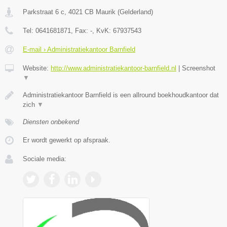
Parkstraat 6 c
,
4021 CB
Maurik
(
Gelderland
)
Tel:
0641681871
, Fax:
-
, KvK:
67937543
E-mail › Administratiekantoor Barnfield
Website:
http://www.administratiekantoor-barnfield.nl
|
Screenshot
▼
Administratiekantoor Barnfield is een allround boekhoudkantoor dat
zich
▼
Diensten onbekend
Er wordt gewerkt op afspraak.
Sociale media: