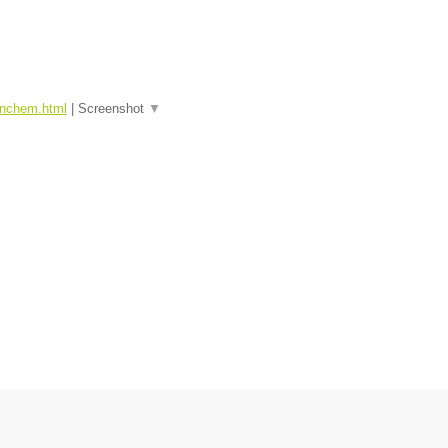
tinchem.html
|
Screenshot
▼
▼