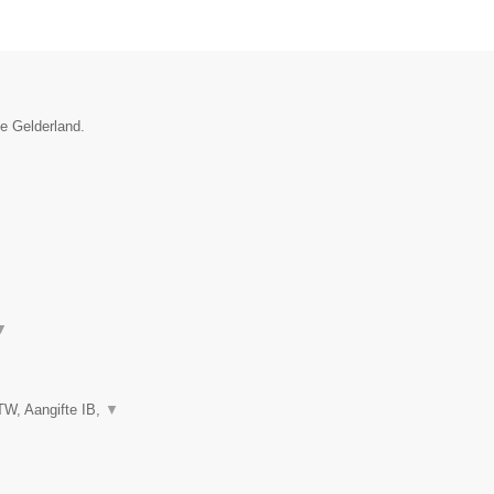
ie Gelderland.
▼
TW, Aangifte IB,
▼