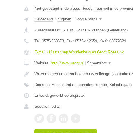
Niet gevestigd in de plaats Hedel, maar wel in de provinc
Gelderland
»
Zutphen
|
Google maps
▼
Zweedsestraat 1 - 10B
,
7202 CK
Zutphen
(
Gelderland
)
Tel:
0575-530373
, Fax:
0575-442659
, KvK:
08079524
E-mail › Maatschap Woudenberg en Groot Roessink
Website:
http://www.wengr.nl
|
Screenshot
▼
Wij verzorgen en of controleren uw volledige (loon)admini
Diensten: Administratie, Loonadministratie, Belastingaang
Er wordt gewerkt op afspraak.
Sociale media: