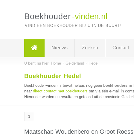
Boekhouder
-vinden.nl
VIND EEN BOEKHOUDER BIJ U IN DE BUURT!
Nieuws
Zoeken
Contact
U bent nu hier:
Home
»
Gelderland
»
Hedel
Boekhouder Hedel
Boekhouder-vinden.nl bevat helaas nog geen
boekhouders in 
naar
direct contact met boekhouders
om via één e-mail in cont
Hieronder worden nu resultaten getoond uit de provincie Gelder
1
Maatschap Woudenberg en Groot Roess