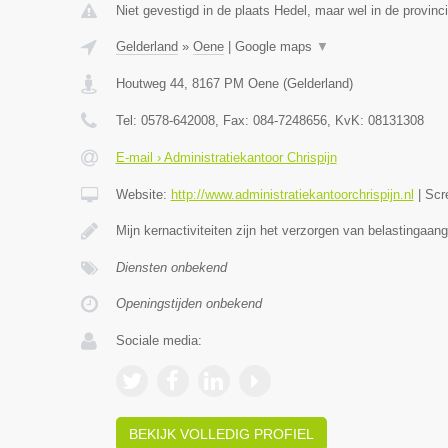
Niet gevestigd in de plaats Hedel, maar wel in de provinc
Gelderland
»
Oene
|
Google maps
▼
Houtweg 44
,
8167 PM
Oene
(
Gelderland
)
Tel:
0578-642008
, Fax:
084-7248656
, KvK:
08131308
E-mail › Administratiekantoor Chrispijn
Website:
http://www.administratiekantoorchrispijn.nl
|
Scr
Mijn kernactiviteiten zijn het verzorgen van belastingaang
Diensten onbekend
Openingstijden onbekend
Sociale media:
BEKIJK VOLLEDIG PROFIEL