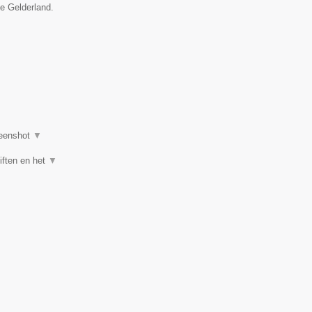
ie Gelderland.
eenshot
▼
iften en het
▼