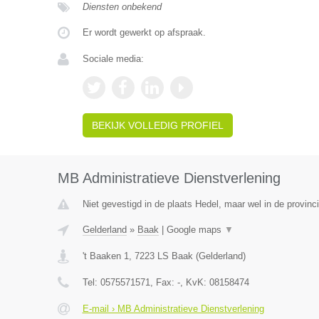
Diensten onbekend
Er wordt gewerkt op afspraak.
Sociale media:
BEKIJK VOLLEDIG PROFIEL
MB Administratieve Dienstverlening
Niet gevestigd in de plaats Hedel, maar wel in de provinc
Gelderland
»
Baak
|
Google maps
▼
't Baaken 1
,
7223 LS
Baak
(
Gelderland
)
Tel:
0575571571
, Fax:
-
, KvK:
08158474
E-mail › MB Administratieve Dienstverlening