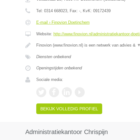
Tel:
0314 668023
, Fax:
-
, KvK:
09172439
E-mail › Finovion Doetinchem
Website:
http://www.finovion.nl/administratiekantoor-doe
Finovion (www.finovion.nl) is een netwerk van advies &
Diensten onbekend
Openingstijden onbekend
Sociale media:
BEKIJK VOLLEDIG PROFIEL
Administratiekantoor Chrispijn