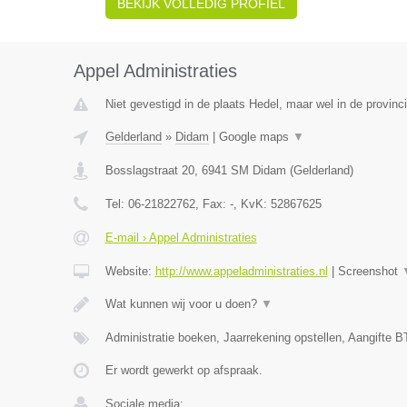
BEKIJK VOLLEDIG PROFIEL
Appel Administraties
Niet gevestigd in de plaats Hedel, maar wel in de provinc
Gelderland
»
Didam
|
Google maps
▼
Bosslagstraat 20
,
6941 SM
Didam
(
Gelderland
)
Tel:
06-21822762
, Fax:
-
, KvK:
52867625
E-mail › Appel Administraties
Website:
http://www.appeladministraties.nl
|
Screenshot
Wat kunnen wij voor u doen?
▼
Administratie boeken, Jaarrekening opstellen, Aangifte B
Er wordt gewerkt op afspraak.
Sociale media: