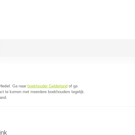
Hedel
. Ga naar
boekhouder Gelderland
of ga
act te komen met meerdere boekhouders tegelijk.
land.
ink