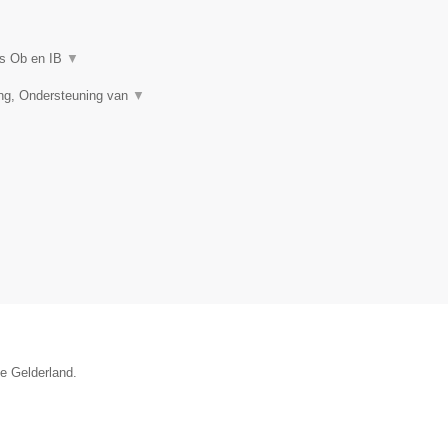
es Ob en IB
▼
ing, Ondersteuning van
▼
ie Gelderland.