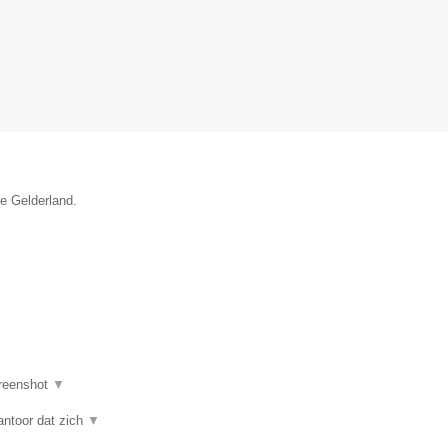
ie Gelderland.
reenshot
▼
antoor dat zich
▼