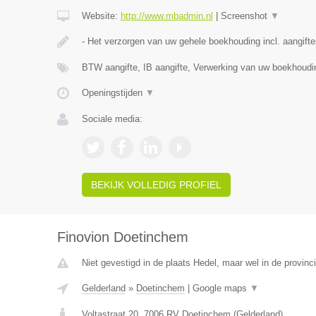
Website:
http://www.mbadmin.nl
|
Screenshot
▼
- Het verzorgen van uw gehele boekhouding incl. aangift
BTW aangifte, IB aangifte, Verwerking van uw boekhoud
Openingstijden
▼
Sociale media:
BEKIJK VOLLEDIG PROFIEL
Finovion Doetinchem
Niet gevestigd in de plaats Hedel, maar wel in de provinc
Gelderland
»
Doetinchem
|
Google maps
▼
Voltastraat 20
,
7006 RV
Doetinchem
(
Gelderland
)