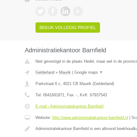
BEKIJK VOLLEDIG PROFIEL
Administratiekantoor Barnfield
Niet gevestigd in de plaats Hedel, maar wel in de provinc
Gelderland
»
Maurik
|
Google maps
▼
Parkstraat 6 c
,
4021 CB
Maurik
(
Gelderland
)
Tel:
0641681871
, Fax:
-
, KvK:
67937543
E-mail › Administratiekantoor Barnfield
Website:
http://www.administratiekantoor-barnfield.nl
|
Sc
Administratiekantoor Barnfield is een allround boekhoudk