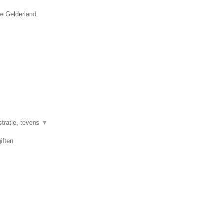
ie Gelderland.
stratie, tevens
▼
iften