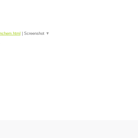
tinchem.html
|
Screenshot
▼
▼