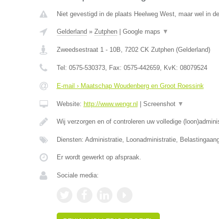
Niet gevestigd in de plaats Heelweg West, maar wel in de
Gelderland
»
Zutphen
|
Google maps
▼
Zweedsestraat 1 - 10B
,
7202 CK
Zutphen
(
Gelderland
)
Tel:
0575-530373
, Fax:
0575-442659
, KvK:
08079524
E-mail › Maatschap Woudenberg en Groot Roessink
Website:
http://www.wengr.nl
|
Screenshot
▼
Wij verzorgen en of controleren uw volledige (loon)admini
Diensten: Administratie, Loonadministratie, Belastingaang
Er wordt gewerkt op afspraak.
Sociale media: