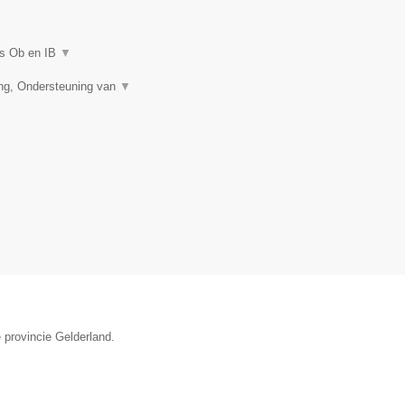
es Ob en IB
▼
ing, Ondersteuning van
▼
 provincie Gelderland.