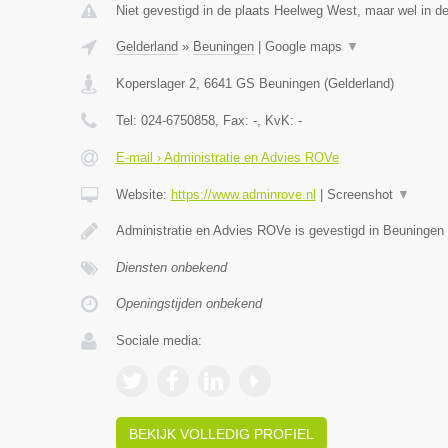
Niet gevestigd in de plaats Heelweg West, maar wel in de
Gelderland
»
Beuningen
|
Google maps
▼
Koperslager 2
,
6641 GS
Beuningen
(
Gelderland
)
Tel:
024-6750858
, Fax:
-
, KvK:
-
E-mail › Administratie en Advies ROVe
Website:
https://www.adminrove.nl
|
Screenshot
▼
Administratie en Advies ROVe is gevestigd in Beuningen 
Diensten onbekend
Openingstijden onbekend
Sociale media:
BEKIJK VOLLEDIG PROFIEL