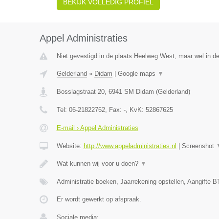
BEKIJK VOLLEDIG PROFIEL
Appel Administraties
Niet gevestigd in de plaats Heelweg West, maar wel in de
Gelderland
»
Didam
|
Google maps
▼
Bosslagstraat 20
,
6941 SM
Didam
(
Gelderland
)
Tel:
06-21822762
, Fax:
-
, KvK:
52867625
E-mail › Appel Administraties
Website:
http://www.appeladministraties.nl
|
Screenshot
Wat kunnen wij voor u doen?
▼
Administratie boeken, Jaarrekening opstellen, Aangifte B
Er wordt gewerkt op afspraak.
Sociale media: