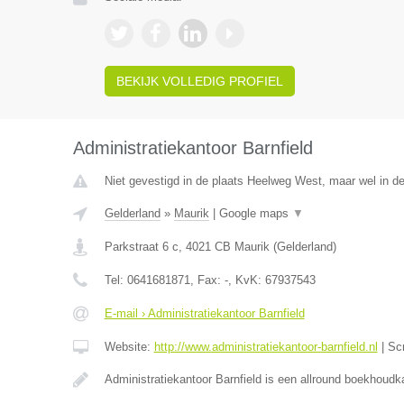
BEKIJK VOLLEDIG PROFIEL
Administratiekantoor Barnfield
Niet gevestigd in de plaats Heelweg West, maar wel in de
Gelderland
»
Maurik
|
Google maps
▼
Parkstraat 6 c
,
4021 CB
Maurik
(
Gelderland
)
Tel:
0641681871
, Fax:
-
, KvK:
67937543
E-mail › Administratiekantoor Barnfield
Website:
http://www.administratiekantoor-barnfield.nl
|
Sc
Administratiekantoor Barnfield is een allround boekhoudk