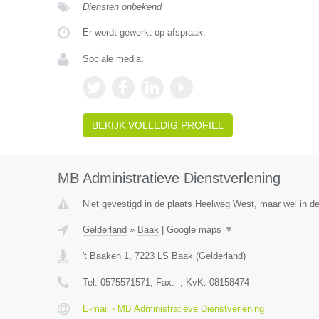
Diensten onbekend
Er wordt gewerkt op afspraak.
Sociale media:
BEKIJK VOLLEDIG PROFIEL
MB Administratieve Dienstverlening
Niet gevestigd in de plaats Heelweg West, maar wel in de
Gelderland
»
Baak
|
Google maps
▼
't Baaken 1
,
7223 LS
Baak
(
Gelderland
)
Tel:
0575571571
, Fax:
-
, KvK:
08158474
E-mail › MB Administratieve Dienstverlening