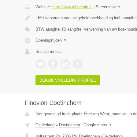
Website:
http://www.mbadmin.nl
|
Screenshot
▼
- Het verzorgen van uw gehele boekhouding incl. aangift
BTW aangifte, IB aangifte, Verwerking van uw boekhoud
Openingstijden
▼
Sociale media:
BEKIJK VOLLEDIG PROFIEL
Finovion Doetinchem
Niet gevestigd in de plaats Heelweg West, maar wel in de
Gelderland
»
Doetinchem
|
Google maps
▼
Voltastraat 20
,
7006 RV
Doetinchem
(
Gelderland
)