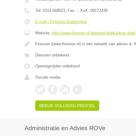
Tel:
0314 668023
, Fax:
-
, KvK:
09172439
E-mail › Finovion Doetinchem
Website:
http://www.finovion.nl/administratiekantoor-doe
Finovion (www.finovion.nl) is een netwerk van advies &
Diensten onbekend
Openingstijden onbekend
Sociale media:
BEKIJK VOLLEDIG PROFIEL
Administratie en Advies ROVe