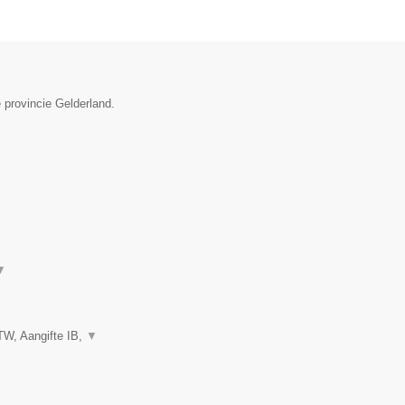
 provincie Gelderland.
▼
TW, Aangifte IB,
▼