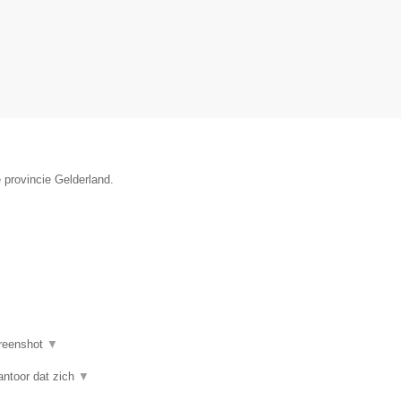
 provincie Gelderland.
reenshot
▼
antoor dat zich
▼