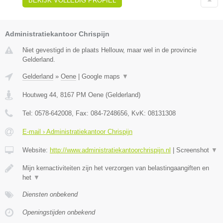
BEKIJK VOLLEDIG PROFIEL
Administratiekantoor Chrispijn
Niet gevestigd in de plaats Hellouw, maar wel in de provincie
Gelderland.
Gelderland
»
Oene
|
Google maps
▼
Houtweg 44
,
8167 PM
Oene
(
Gelderland
)
Tel:
0578-642008
, Fax:
084-7248656
, KvK:
08131308
E-mail › Administratiekantoor Chrispijn
Website:
http://www.administratiekantoorchrispijn.nl
|
Screenshot
▼
Mijn kernactiviteiten zijn het verzorgen van belastingaangiften en
het
▼
Diensten onbekend
Openingstijden onbekend