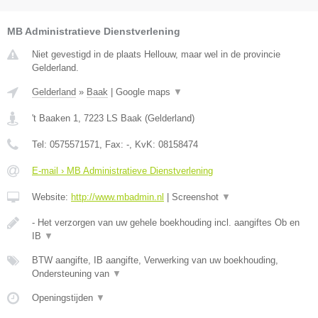
MB Administratieve Dienstverlening
Niet gevestigd in de plaats Hellouw, maar wel in de provincie
Gelderland.
Gelderland
»
Baak
|
Google maps
▼
't Baaken 1
,
7223 LS
Baak
(
Gelderland
)
Tel:
0575571571
, Fax:
-
, KvK:
08158474
E-mail › MB Administratieve Dienstverlening
Website:
http://www.mbadmin.nl
|
Screenshot
▼
- Het verzorgen van uw gehele boekhouding incl. aangiftes Ob en
IB
▼
BTW aangifte, IB aangifte, Verwerking van uw boekhouding,
Ondersteuning van
▼
Openingstijden
▼