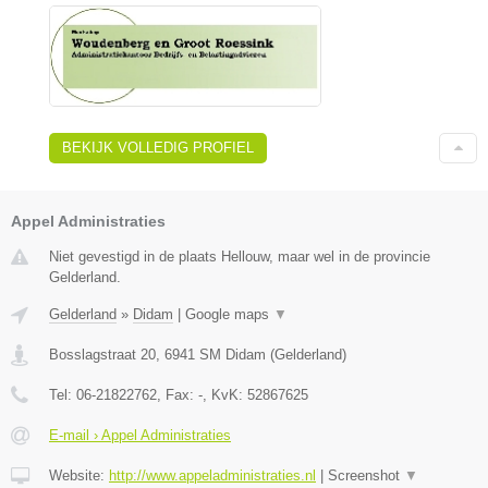
BEKIJK VOLLEDIG PROFIEL
Appel Administraties
Niet gevestigd in de plaats Hellouw, maar wel in de provincie
Gelderland.
Gelderland
»
Didam
|
Google maps
▼
Bosslagstraat 20
,
6941 SM
Didam
(
Gelderland
)
Tel:
06-21822762
, Fax:
-
, KvK:
52867625
E-mail › Appel Administraties
Website:
http://www.appeladministraties.nl
|
Screenshot
▼