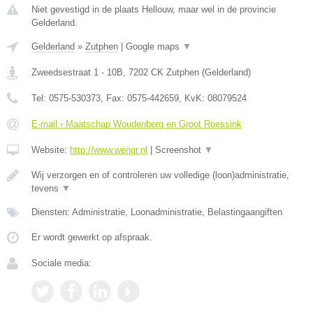
Niet gevestigd in de plaats Hellouw, maar wel in de provincie
Gelderland.
Gelderland
»
Zutphen
|
Google maps
▼
Zweedsestraat 1 - 10B
,
7202 CK
Zutphen
(
Gelderland
)
Tel:
0575-530373
, Fax:
0575-442659
, KvK:
08079524
E-mail › Maatschap Woudenberg en Groot Roessink
Website:
http://www.wengr.nl
|
Screenshot
▼
Wij verzorgen en of controleren uw volledige (loon)administratie,
tevens
▼
Diensten: Administratie, Loonadministratie, Belastingaangiften
Er wordt gewerkt op afspraak.
Sociale media: