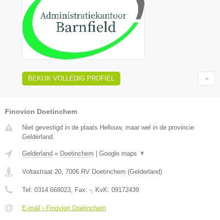
BEKIJK VOLLEDIG PROFIEL
Finovion Doetinchem
Niet gevestigd in de plaats Hellouw, maar wel in de provincie
Gelderland.
Gelderland
»
Doetinchem
|
Google maps
▼
Voltastraat 20
,
7006 RV
Doetinchem
(
Gelderland
)
Tel:
0314 668023
, Fax:
-
, KvK:
09172439
E-mail › Finovion Doetinchem