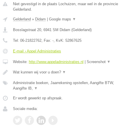
Niet gevestigd in de plaats Lochuizen, maar wel in de provincie
Gelderland.
Gelderland
»
Didam
|
Google maps
▼
Bosslagstraat 20
,
6941 SM
Didam
(
Gelderland
)
Tel:
06-21822762
, Fax:
-
, KvK:
52867625
E-mail › Appel Administraties
Website:
http://www.appeladministraties.nl
|
Screenshot
▼
Wat kunnen wij voor u doen?
▼
Administratie boeken, Jaarrekening opstellen, Aangifte BTW,
Aangifte IB,
▼
Er wordt gewerkt op afspraak.
Sociale media: