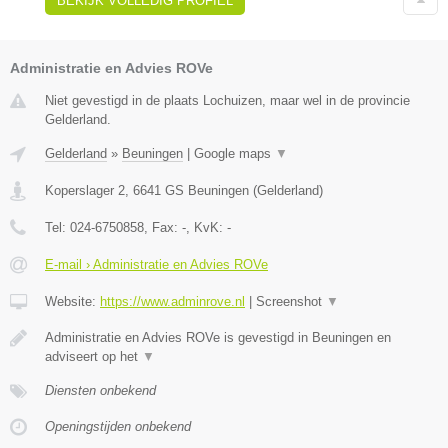
BEKIJK VOLLEDIG PROFIEL
Administratie en Advies ROVe
Niet gevestigd in de plaats Lochuizen, maar wel in de provincie
Gelderland.
Gelderland
»
Beuningen
|
Google maps
▼
Koperslager 2
,
6641 GS
Beuningen
(
Gelderland
)
Tel:
024-6750858
, Fax:
-
, KvK:
-
E-mail › Administratie en Advies ROVe
Website:
https://www.adminrove.nl
|
Screenshot
▼
Administratie en Advies ROVe is gevestigd in Beuningen en
adviseert op het
▼
Diensten onbekend
Openingstijden onbekend