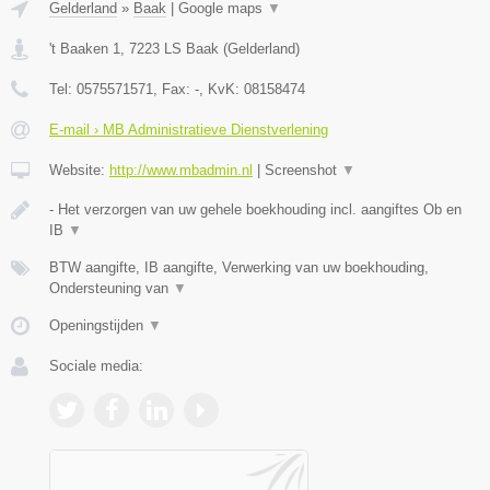
Gelderland
»
Baak
|
Google maps
▼
't Baaken 1
,
7223 LS
Baak
(
Gelderland
)
Tel:
0575571571
, Fax:
-
, KvK:
08158474
E-mail › MB Administratieve Dienstverlening
Website:
http://www.mbadmin.nl
|
Screenshot
▼
- Het verzorgen van uw gehele boekhouding incl. aangiftes Ob en
IB
▼
BTW aangifte, IB aangifte, Verwerking van uw boekhouding,
Ondersteuning van
▼
Openingstijden
▼
Sociale media: