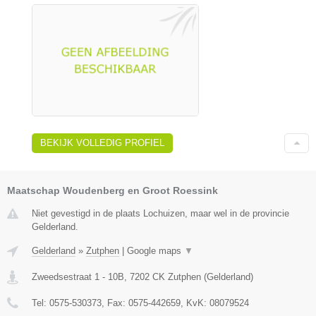
BEKIJK VOLLEDIG PROFIEL
Maatschap Woudenberg en Groot Roessink
Niet gevestigd in de plaats Lochuizen, maar wel in de provincie
Gelderland.
Gelderland
»
Zutphen
|
Google maps
▼
Zweedsestraat 1 - 10B
,
7202 CK
Zutphen
(
Gelderland
)
Tel:
0575-530373
, Fax:
0575-442659
, KvK:
08079524