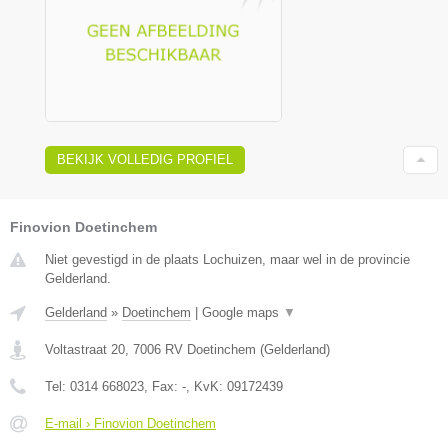
BEKIJK VOLLEDIG PROFIEL
Finovion Doetinchem
Niet gevestigd in de plaats Lochuizen, maar wel in de provincie
Gelderland.
Gelderland
»
Doetinchem
|
Google maps
▼
Voltastraat 20
,
7006 RV
Doetinchem
(
Gelderland
)
Tel:
0314 668023
, Fax:
-
, KvK:
09172439
E-mail › Finovion Doetinchem