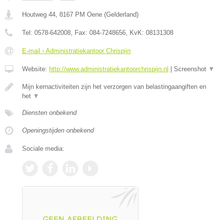
Houtweg 44
,
8167 PM
Oene
(
Gelderland
)
Tel:
0578-642008
, Fax:
084-7248656
, KvK:
08131308
E-mail › Administratiekantoor Chrispijn
Website:
http://www.administratiekantoorchrispijn.nl
|
Screenshot
▼
Mijn kernactiviteiten zijn het verzorgen van belastingaangiften en
het
▼
Diensten onbekend
Openingstijden onbekend
Sociale media: