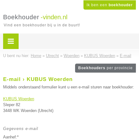
Ik ben een
boekhouder
Boekhouder
-vinden.nl
Vind een boekhouder bij u in de buurt!
U bent nu hier:
Home
»
Utrecht
»
Woerden
»
KUBUS Woerden
»
E-mail
Boekhouders
per provincie
E-mail › KUBUS Woerden
Middels onderstaand formulier kunt u een e-mail sturen naar boekhouder:
KUBUS Woerden
Sleper 82
3448 WK Woerden (Utrecht)
Gegevens e-mail
Aanhef:*