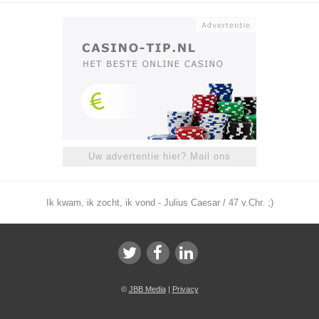
Uw advertentie hier? Mail ons
Ik kwam, ik zocht, ik vond - Julius Caesar / 47 v.Chr. ;)
©
JBB Media
|
Privacy